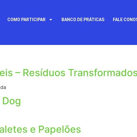
COMO PARTICIPAR
BANCO DE PRÁTICAS
FALE CONO
eis – Resíduos Transformado
tda
l Dog
aletes e Papelões