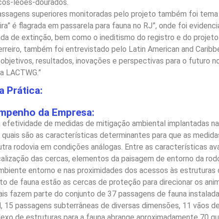
icos-leões-dourados.
passagens superiores monitoradas pelo projeto também foi tem
ira” é flagrada em passarela para fauna no RJ”, onde foi eviden
a de extinção, bem como o ineditismo do registro e do projet
rreiro, também foi entrevistado pelo Latin American and Carib
bjetivos, resultados, inovações e perspectivas para o futuro no 
 da LACTWG.”
 Prática:
empenho da Empresa:
 a efetividade de medidas de mitigação ambiental implantadas 
r quais são as características determinantes para que as medid
tra rodovia em condições análogas. Entre as características ava
calização das cercas, elementos da paisagem de entorno da ro
ambiente entorno e nas proximidades dos acessos às estruturas 
o de fauna estão as cercas de proteção para direcionar os anim
ais fazem parte do conjunto de 37 passagens de fauna instalada
il, 15 passagens subterrâneas de diversas dimensões, 11 vãos d
lexo de estruturas para a fauna abrange aproximadamente 70 q