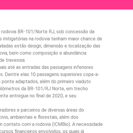
na rodovia BR-101/Norte RJ, sob concessão da
as mitigatórias na rodovia tenham maior chance de
liadas estão design, dimensão e localização das
dovia, bem como composição e abundância
de travessia.
ais até as entradas das passagens inferiores
s. Dentre elas 10 passagens superiores copa-a-
e ponte adaptados, além do primeiro viaduto
uilômetros da BR-101/RJ Norte, em trecho
nte entregue no final de 2020, e seu
radores e parceiros de diversas áreas do
is, ambientais e florestais, além dos
m contato com a rodovia (ICMBio). A necessidade
rsos financeiros envolvidos, os quais já