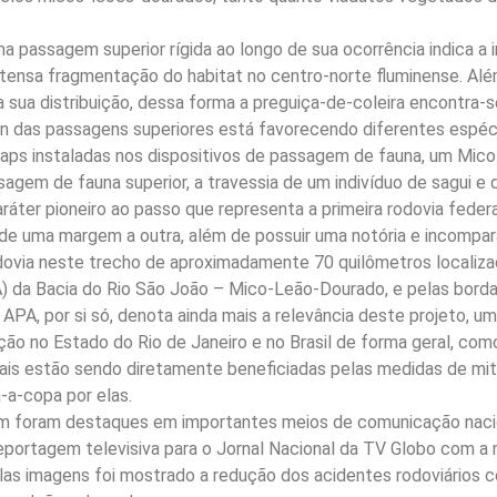
ma passagem superior rígida ao longo de sua ocorrência indica a
intensa fragmentação do habitat no centro-norte fluminense. Al
a sua distribuição, dessa forma a preguiça-de-coleira encontra
ign das passagens superiores está favorecendo diferentes espéc
ps instaladas nos dispositivos de passagem de fauna, um Mico-
ssagem de fauna superior, a travessia de um indivíduo de sagui 
aráter pioneiro ao passo que representa a primeira rodovia fede
de uma margem a outra, além de possuir uma notória e incompará
ovia neste trecho de aproximadamente 70 quilômetros localizad
A) da Bacia do Rio São João – Mico-Leão-Dourado, e pelas bord
APA, por si só, denota ainda mais a relevância deste projeto, um
ão no Estado do Rio de Janeiro e no Brasil de forma geral, com
quais estão sendo diretamente beneficiadas pelas medidas de mi
-a-copa por elas.
ém foram destaques em importantes meios de comunicação nacio
reportagem televisiva para o Jornal Nacional da TV Globo com a
las imagens foi mostrado a redução dos acidentes rodoviários c