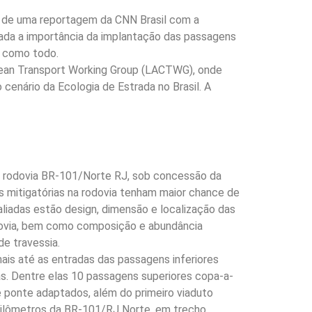
a de uma reportagem da CNN Brasil com a
ciada a importância da implantação das passagens
o como todo.
bean Transport Working Group (LACTWG), onde
cenário da Ecologia de Estrada no Brasil. A
na rodovia BR-101/Norte RJ, sob concessão da
as mitigatórias na rodovia tenham maior chance de
liadas estão design, dimensão e localização das
dovia, bem como composição e abundância
de travessia.
ais até as entradas das passagens inferiores
s. Dentre elas 10 passagens superiores copa-a-
e ponte adaptados, além do primeiro viaduto
uilômetros da BR-101/RJ Norte, em trecho