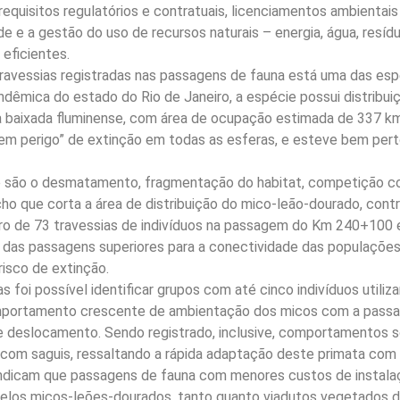
 requisitos regulatórios e contratuais, licenciamentos ambientai
de e a gestão do uso de recursos naturais – energia, água, resí
eficientes.
 travessias registradas nas passagens de fauna está uma das es
 Endêmica do estado do Rio de Janeiro, a espécie possui distribui
baixada fluminense, com área de ocupação estimada de 337 km
“em perigo” de extinção em todas as esferas, e esteve bem per
ie são o desmatamento, fragmentação do habitat, competição c
cho que corta a área de distribuição do mico-leão-dourado, cont
stro de 73 travessias de indivíduos na passagem do Km 240+10
das passagens superiores para a conectividade das populações 
isco de extinção.
 foi possível identificar grupos com até cinco indivíduos utiliz
portamento crescente de ambientação dos micos com a passagem
deslocamento. Sendo registrado, inclusive, comportamentos soci
 com saguis, ressaltando a rápida adaptação deste primata co
s indicam que passagens de fauna com menores custos de instal
pelos micos-leões-dourados, tanto quanto viadutos vegetados 