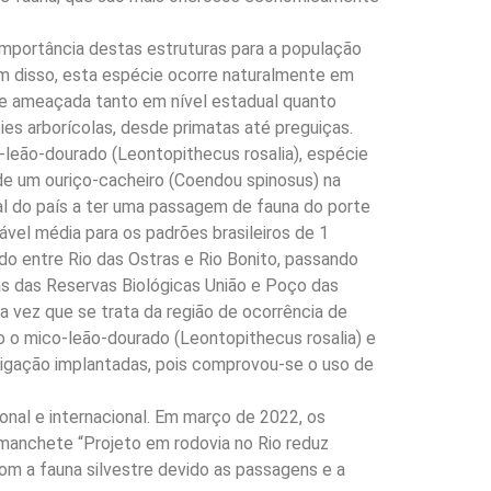
 importância destas estruturas para a população
ém disso, esta espécie ocorre naturalmente em
-se ameaçada tanto em nível estadual quanto
ies arborícolas, desde primatas até preguiças.
leão-dourado (Leontopithecus rosalia), espécie
e de um ouriço-cacheiro (Coendou spinosus) na
ral do país a ter uma passagem de fauna do porte
vel média para os padrões brasileiros de 1
o entre Rio das Ostras e Rio Bonito, passando
as das Reservas Biológicas União e Poço das
a vez que se trata da região de ocorrência de
o o mico-leão-dourado (Leontopithecus rosalia) e
tigação implantadas, pois comprovou-se o uso de
nal e internacional. Em março de 2022, os
 manchete “Projeto em rodovia no Rio reduz
om a fauna silvestre devido as passagens e a