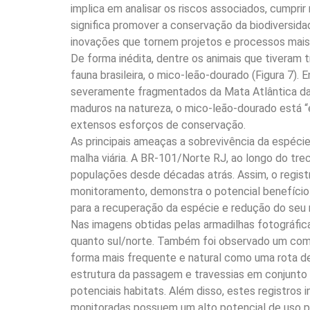
implica em analisar os riscos associados, cumprir
significa promover a conservação da biodiversida
inovações que tornem projetos e processos mais 
De forma inédita, dentre os animais que tiveram
fauna brasileira, o mico-leão-dourado (Figura 7).
severamente fragmentados da Mata Atlântica da 
maduros na natureza, o mico-leão-dourado está 
extensos esforços de conservação.
As principais ameaças a sobrevivência da espéc
malha viária. A BR-101/Norte RJ, ao longo do tre
populações desde décadas atrás. Assim, o regi
monitoramento, demonstra o potencial benefício 
para a recuperação da espécie e redução do seu r
Nas imagens obtidas pelas armadilhas fotográficas
quanto sul/norte. Também foi observado um com
forma mais frequente e natural como uma rota de 
estrutura da passagem e travessias em conjunto
potenciais habitats. Além disso, estes registro
monitoradas possuem um alto potencial de uso 