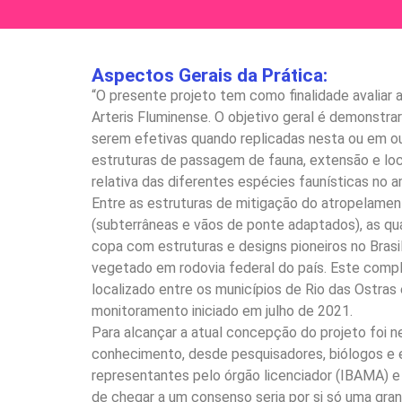
Aspectos Gerais da Prática:
“O presente projeto tem como finalidade avaliar
Arteris Fluminense. O objetivo geral é demonstra
serem efetivas quando replicadas nesta ou em ou
estruturas de passagem de fauna, extensão e lo
relativa das diferentes espécies faunísticas no 
Entre as estruturas de mitigação do atropelament
(subterrâneas e vãos de ponte adaptados), as qu
copa com estruturas e designs pioneiros no Bras
vegetado em rodovia federal do país. Este comp
localizado entre os municípios de Rio das Ostras
monitoramento iniciado em julho de 2021.
Para alcançar a atual concepção do projeto foi n
conhecimento, desde pesquisadores, biólogos e ec
representantes pelo órgão licenciador (IBAMA) 
de chegar a um consenso seria por si só uma gran