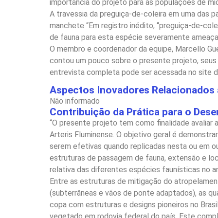
importância do projeto para as populações de m
A travessia da preguiça-de-coleira em uma das 
manchete “Em registro inédito, “preguiça-de-cole
de fauna para esta espécie severamente ameaçad
O membro e coordenador da equipe, Marcello Gue
contou um pouco sobre o presente projeto, seus o
entrevista completa pode ser acessada no site
Aspectos Inovadores Relacionados a
Não informado
Contribuição da Prática para o Des
“O presente projeto tem como finalidade avaliar
Arteris Fluminense. O objetivo geral é demonstra
serem efetivas quando replicadas nesta ou em ou
estruturas de passagem de fauna, extensão e lo
relativa das diferentes espécies faunísticas no 
Entre as estruturas de mitigação do atropelament
(subterrâneas e vãos de ponte adaptados), as qu
copa com estruturas e designs pioneiros no Bras
vegetado em rodovia federal do país. Este comp