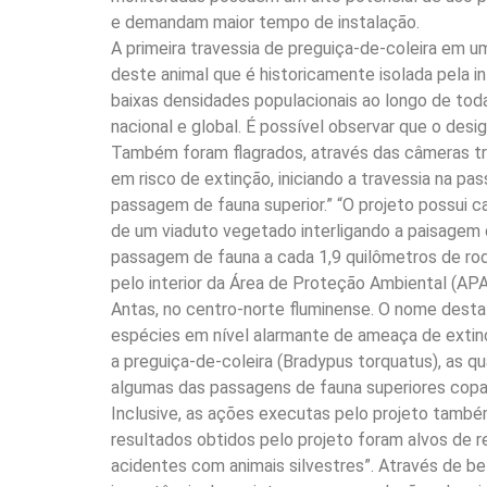
e demandam maior tempo de instalação.
A primeira travessia de preguiça-de-coleira em u
deste animal que é historicamente isolada pela 
baixas densidades populacionais ao longo de tod
nacional e global. É possível observar que o des
Também foram flagrados, através das câmeras tra
em risco de extinção, iniciando a travessia na pa
passagem de fauna superior.” “O projeto possui c
de um viaduto vegetado interligando a paisagem 
passagem de fauna a cada 1,9 quilômetros de rod
pelo interior da Área de Proteção Ambiental (AP
Antas, no centro-norte fluminense. O nome desta 
espécies em nível alarmante de ameaça de extinç
a preguiça-de-coleira (Bradypus torquatus), as 
algumas das passagens de fauna superiores copa
Inclusive, as ações executas pelo projeto tamb
resultados obtidos pelo projeto foram alvos de 
acidentes com animais silvestres”. Através de be