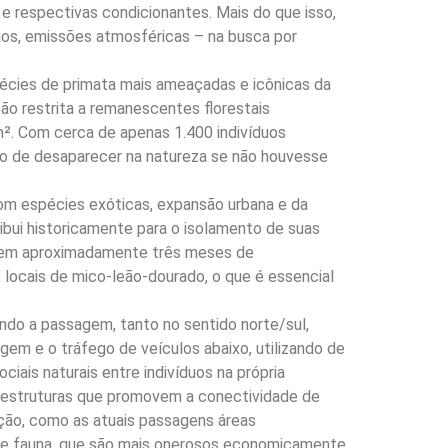
s e respectivas condicionantes. Mais do que isso,
duos, emissões atmosféricas – na busca por
pécies de primata mais ameaçadas e icônicas da
ção restrita a remanescentes florestais
². Com cerca de apenas 1.400 indivíduos
to de desaparecer na natureza se não houvesse
om espécies exóticas, expansão urbana e da
ribui historicamente para o isolamento de suas
0 em aproximadamente três meses de
locais de mico-leão-dourado, o que é essencial
ando a passagem, tanto no sentido norte/sul,
 e o tráfego de veículos abaixo, utilizando de
ais naturais entre indivíduos na própria
m estruturas que promovem a conectividade de
ação, como as atuais passagens áreas
de fauna, que são mais onerosos economicamente