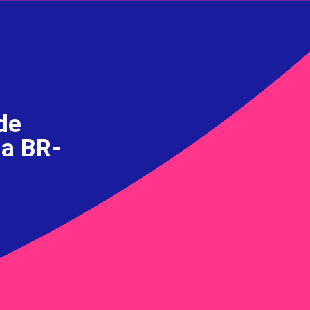
de
Na BR-