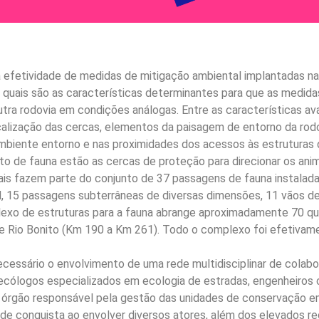
 a efetividade de medidas de mitigação ambiental implantadas 
r quais são as características determinantes para que as medid
tra rodovia em condições análogas. Entre as características ava
calização das cercas, elementos da paisagem de entorno da ro
ambiente entorno e nas proximidades dos acessos às estruturas 
o de fauna estão as cercas de proteção para direcionar os anim
ais fazem parte do conjunto de 37 passagens de fauna instalada
il, 15 passagens subterrâneas de diversas dimensões, 11 vãos d
lexo de estruturas para a fauna abrange aproximadamente 70 q
 e Rio Bonito (Km 190 a Km 261). Todo o complexo foi efetivame
ecessário o envolvimento de uma rede multidisciplinar de colabo
ólogos especializados em ecologia de estradas, engenheiros civ
e órgão responsável pela gestão das unidades de conservação e
de conquista ao envolver diversos atores, além dos elevados recu