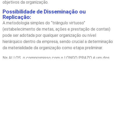
objetivos da organização.
Possibilidade de Disseminação ou
Replicação:
A metodologia simples do “triângulo virtuoso”
(estabelecimento de metas, ações e prestação de contas)
pode ser adotada por qualquer organização ou nível
hierárquico dentro da empresa, sendo crucial a determinação
da materialidade da organização como etapa preliminar.
Na ALLOS, o compromisso com o LONGO PRAZO é um dos
sete valores fundamentais da companhia, destacando a
importância de fortalecer e desenvolver o negócio com um
senso de responsabilidade integral. Investimos na formação
e disseminação de informações para nossos mais de 4.000
colaboradores, capacitando-os como multiplicadores de
práticas sustentáveis.
Ao divulgar publicamente metas para o longo prazo até
2030-2040, elaboramos um plano estratégico (road map)