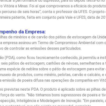
s verificar a performance do supressor, para só depois testá-lo 
 Vitória a Minas. Foi aí que comprovamos a eficácia do produto,
 um percurso de seis horas”, conta o professor da UFES. O proje
rimeira patente, feita em conjunto pela Vale e UFES, data de 20
empenho da Empresa:
ilhas de minérios e de carvão dos pátios de estocagem da Unida
, a empresa assinou um Termo de Compromisso Ambiental com o M
o de controlar as emissões desses particulados.
rão (PDA), como ficou tecnicamente conhecido, já permitiu a ins
e seis pátios de estocagem; canhões de névoas, semelhantes a t
ma espécie de neblina sobre o pátio de estocagem para evitar 
useio de produtos, como minério, pelotas, carvão e calcário, e
% a emissão de poeira difusa nas operações da companhia em Vitór
 previstas neste PDA. O produto é aplicado sobre as pilhas de
la força do vento. “Não tínhamos bons supressores de poeira e 
ospecção, Inteligência e Modelagem de Inovação. “Em paralelo, 