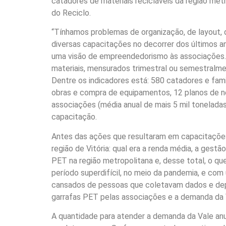
catadores de materiais recicláveis da região metr
do Reciclo.
“Tínhamos problemas de organização, de layout, d
diversas capacitações no decorrer dos últimos an
uma visão de empreendedorismo às associações. F
materiais, mensurados trimestral ou semestralme
Dentre os indicadores está: 580 catadores e fami
obras e compra de equipamentos, 12 planos de n
associações (média anual de mais 5 mil tonelada
capacitação.
Antes das ações que resultaram em capacitações 
região de Vitória: qual era a renda média, a gestã
PET na região metropolitana e, desse total, o qu
período superdifícil, no meio da pandemia, e com
cansados de pessoas que coletavam dados e depoi
garrafas PET pelas associações e a demanda da Va
A quantidade para atender a demanda da Vale anu