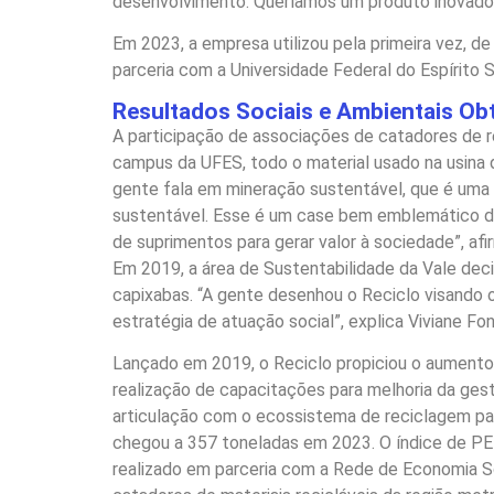
desenvolvimento. Queríamos um produto inovador 
Em 2023, a empresa utilizou pela primeira vez, d
parceria com a Universidade Federal do Espírito 
Resultados Sociais e Ambientais Obt
A participação de associações de catadores de re
campus da UFES, todo o material usado na usina d
gente fala em mineração sustentável, que é um
sustentável. Esse é um case bem emblemático de
de suprimentos para gerar valor à sociedade”, afir
Em 2019, a área de Sustentabilidade da Vale deci
capixabas. “A gente desenhou o Reciclo visando 
estratégia de atuação social”, explica Viviane Fo
Lançado em 2019, o Reciclo propiciou o aumento
realização de capacitações para melhoria da ges
articulação com o ecossistema de reciclagem par
chegou a 357 toneladas em 2023. O índice de PE
realizado em parceria com a Rede de Economia So