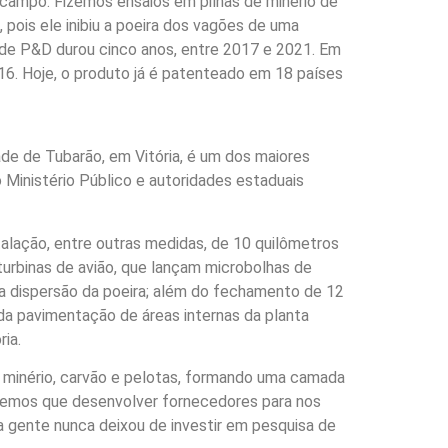
no campo. Fizemos ensaios em pilhas de minério de
 pois ele inibiu a poeira dos vagões de uma
to de P&D durou cinco anos, entre 2017 e 2021. Em
16. Hoje, o produto já é patenteado em 18 países
de de Tubarão, em Vitória, é um dos maiores
inistério Público e autoridades estaduais
talação, entre outras medidas, de 10 quilômetros
urbinas de avião, que lançam microbolhas de
a dispersão da poeira; além do fechamento de 12
 da pavimentação de áreas internas da planta
ia.
 minério, carvão e pelotas, formando uma camada
tivemos que desenvolver fornecedores para nos
a gente nunca deixou de investir em pesquisa de