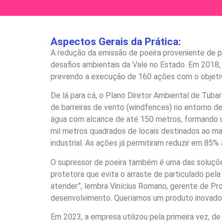
Aspectos Gerais da Prática:
A redução da emissão de poeira proveniente de p
desafios ambientais da Vale no Estado. Em 2018
prevendo a execução de 160 ações com o objetiv
De lá para cá, o Plano Diretor Ambiental de Tuba
de barreiras de vento (windfences) no entorno d
água com alcance de até 150 metros, formando u
mil metros quadrados de locais destinados ao man
industrial. As ações já permitiram reduzir em 85
O supressor de poeira também é uma das soluções
protetora que evita o arraste de particulado pe
atender”, lembra Vinícius Romano, gerente de Pr
desenvolvimento. Queríamos um produto inovador 
Em 2023, a empresa utilizou pela primeira vez, d