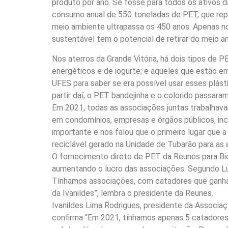
produto por ano. Se fosse para todos os ativos da
consumo anual de 550 toneladas de PET, que repr
meio ambiente ultrapassa os 450 anos. Apenas no 
sustentável tem o potencial de retirar do meio 
Nos aterros da Grande Vitória, há dois tipos de 
energéticos e de iogurte; e aqueles que estão e
UFES para saber se era possível usar esses plást
partir daí, o PET bandejinha e o colorido passara
Em 2021, todas as associações juntas trabalhava
em condomínios, empresas e órgãos públicos, inc
importante e nos falou que o primeiro lugar que a
reciclável gerado na Unidade de Tubarão para as 
O fornecimento direto de PET da Reunes para Bios
aumentando o lucro das associações. Segundo Lúc
Tínhamos associações, com catadores que ganhav
da Ivanildes”, lembra o presidente da Reunes.
Ivanildes Lima Rodrigues, presidente da Associa
confirma “Em 2021, tínhamos apenas 5 catadores