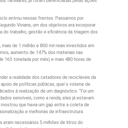
eus familiares, já foram beneficiadas pelas ações
ciclo entrou nessas frentes. Passamos por
egundo Viviane, um dos objetivos era incorporar
do trabalho, gestão e eficiência da triagem dos
 mais de 1 milhão e 800 mil reais investidos em
ernos, aumento de 147% dos materiais nas
de 165 tonelada por mês) e mais 480 horas de
der a realidade dos catadores de recicláveis da
 apoio de políticas públicas, qual o volume de
icados à realização de um diagnóstico. “Foi um
 dados sensíveis, como a renda, eles já estavam
 mostrou que havia um gap entre a coleta de
onalização e melhorias de infraestrutura.
 eram necessários 5 milhões de litros do