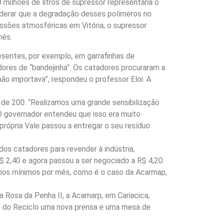
 milhões de litros de supressor representaria o
iderar que a degradação desses polímeros no
issões atmosféricas em Vitória, o supressor
mês.
resentes, por exemplo, em garrafinhas de
ores de “bandejinha”. Os catadores procuraram a
ão importava”, respondeu o professor Eloi. A
 de 200. “Realizamos uma grande sensibilização
O governador entendeu que isso era muito
 própria Vale passou a entregar o seu resíduo
os catadores para revender à indústria,
 2,40 e agora passou a ser negociado a R$ 4,20.
rios mínimos por mês, como é o caso da Acarmap,
 Rosa da Penha II, a Acamarp, em Cariacica,
s do Reciclo uma nova prensa e uma mesa de