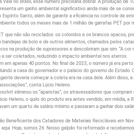
 Vale no Brasil, esse número precisaria dobrar. A produção de 10
esenta um ganho ambiental significativo ainda mais de se cons
Espírito Santo, além de garantir a eficiência no controle de em
ambiente todos os meses mais de 1 milhão de garrafas PET por 
PET que não são reciclados: os coloridos e os brancos opacos, p
m bandejas de bolo e de outros alimentos, chamados pelos catad
icos na produção de supressores e descobriram que sim. “A cor n
m a ser coletados, reduzindo o impacto ambiental nos aterros.
m em apenas 40 pontos. No final de 2023, o número já era perto
luindo a casa do governador e o palácio do governo do Estado. 
 gente deveria começar a coleta era na casa dele. Além disso, a
associações”, conta Lúcio Heleno.
olvit eliminou os “aparistas”, os atravessadores que compram d
io Heleno, o quilo do produto era antes vendido, em média, a R$
am um quarto de salário mínimo e passaram a ganhar dois salá
ção Beneficente dos Catadores de Materiais Recicláveis em Nova
 aqui. Hoje, somos 26. Nosso galpão foi reformado e recebemo