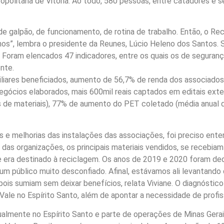
opolitana de Vitória. Ao todo, 580 pessoas, entre catadores e s
e galpão, de funcionamento, de rotina de trabalho. Então, o Re
os”, lembra o presidente da Reunes, Lúcio Heleno dos Santos. S
oram elencados 47 indicadores, entre os quais os de segurança 
nte.
liares beneficiados, aumento de 56,7% de renda dos associados,
egócios elaborados, mais 600mil reais captados em editais ext
s de materiais), 77% de aumento do PET coletado (média anual 
e melhorias das instalações das associações, foi preciso enten
o das organizações, os principais materiais vendidos, se recebiam
e era destinado à reciclagem. Os anos de 2019 e 2020 foram ded
 um público muito desconfiado. Afinal, estávamos ali levantando
s sumiam sem deixar benefícios, relata Viviane. O diagnóstico
le no Espírito Santo, além de apontar a necessidade de profissi
almente no Espírito Santo e parte de operações de Minas Gerais