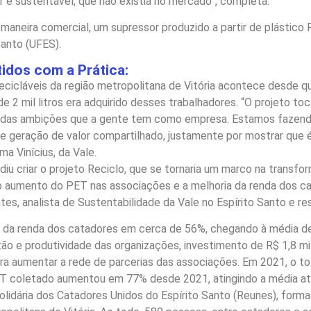
e sustentável, que não existia no mercado”, completa.
e maneira comercial, um supressor produzido a partir de plástico
Santo (UFES).
idos com a Prática:
cicláveis da região metropolitana de Vitória acontece desde qu
e 2 mil litros era adquirido desses trabalhadores. “O projeto t
a das ambições que a gente tem como empresa. Estamos fazend
 geração de valor compartilhado, justamente por mostrar que 
ma Vinícius, da Vale.
diu criar o projeto Reciclo, que se tornaria um marco na transfo
o aumento do PET nas associações e a melhoria da renda dos cat
ntes, analista de Sustentabilidade da Vale no Espírito Santo e re
 da renda dos catadores em cerca de 56%, chegando à média de 
tão e produtividade das organizações, investimento de R$ 1,8 m
a aumentar a rede de parcerias das associações. Em 2021, o to
T coletado aumentou em 77% desde 2021, atingindo a média atua
lidária dos Catadores Unidos do Espírito Santo (Reunes), form