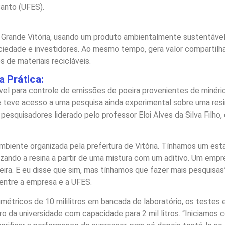
Santo (UFES).
a Grande Vitória, usando um produto ambientalmente sustentável
ciedade e investidores. Ao mesmo tempo, gera valor compartilha
 de materiais recicláveis.
 Prática:
vel para controle de emissões de poeira provenientes de minér
teve acesso a uma pesquisa ainda experimental sobre uma resina
 pesquisadores liderado pelo professor Eloi Alves da Silva Filh
ambiente organizada pela prefeitura de Vitória. Tínhamos um es
ilizando a resina a partir de uma mistura com um aditivo. Um em
ira. E eu disse que sim, mas tínhamos que fazer mais pesquisas”
 entre a empresa e a UFES.
métricos de 10 mililitros em bancada de laboratório, os testes
o da universidade com capacidade para 2 mil litros. “Iniciamos c