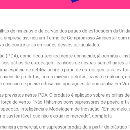
ilhas de minérios e de carvão dos pátios de estocagem da Unida
, a empresa assinou um Termo de Compromisso Ambiental com o M
o de controlar as emissões desses particulados.
rão (PDA), como ficou tecnicamente conhecido, já permitiu a ins
e seis pátios de estocagem; canhões de névoas, semelhantes a t
ma espécie de neblina sobre o pátio de estocagem para evitar 
useio de produtos, como minério, pelotas, carvão e calcário, e
% a emissão de poeira difusa nas operações da companhia em Vitór
 previstas neste PDA. O produto é aplicado sobre as pilhas de
la força do vento. “Não tínhamos bons supressores de poeira e 
ospecção, Inteligência e Modelagem de Inovação. “Em paralelo, 
e sustentável, que não existia no mercado”, completa.
e maneira comercial, um supressor produzido a partir de plástico