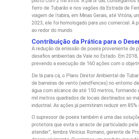
piloto com 2 mil litros. A partir daí, conseguimo
ferro de Tubarão e nos vagões da Estrada de Ferro
viagem de Itabira, em Minas Gerais, até Vitória,
2023, ele foi homologado para uso comercial. A p
ao redor do mundo.
Contribuição da Prática para o Des
A redução da emissão de poeira proveniente de p
desafios ambientais da Vale no Estado. Em 2018
prevendo a execução de 160 ações com o objetiv
De lá para cá, o Plano Diretor Ambiental de Tuba
de barreiras de vento (windfences) no entorno d
água com alcance de até 150 metros, formando u
mil metros quadrados de locais destinados ao man
industrial. As ações já permitiram reduzir em 85
O supressor de poeira também é uma das soluções
protetora que evita o arraste de particulado pe
atender”, lembra Vinícius Romano, gerente de Pr