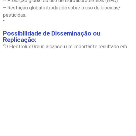
– Proibição global do uso de hidrofluoroolefinas (HFO).
– Restrição global introduzida sobre o uso de biocidas/
pesticidas.
“
Possibilidade de Disseminação ou
Replicação:
“O Electrolux Group alcançou um importante resultado em
seu propósito de buscar soluções sustentáveis. Em seu
Relatório Global de Sustentabilidade 2022, a empresa
superou a meta climática baseada na ciência três anos antes
do planejado. Entre as diversas iniciativas, reduziu suas
emissões absolutas de gases de efeito estufa (diretas e
indiretas em operações) em 82% em relação a 2015 – indo
além de sua meta que era de 80% para 2025, se destacando
como uma das primeiras empresas à atingir suas metas
parciais formalizadas na Iniciativa Science Based Targets.
O principal objetivo é ser neutro em relação ao clima e
conduzir operações limpas e com eficiência de recursos, agir
eticamente, liderar na diversidade e respeito aos direitos