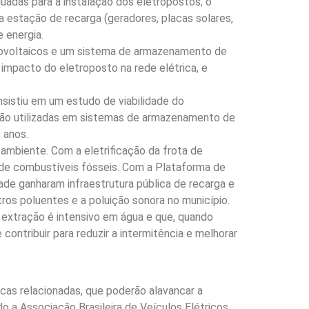
uadas para a instalação dos eletropostos; o
 estação de recarga (geradores, placas solares,
 energia.
otovoltaicos e um sistema de armazenamento de
 impacto do eletroposto na rede elétrica, e
sistiu em um estudo de viabilidade do
 são utilizadas em sistemas de armazenamento de
 anos.
ambiente. Com a eletrificação da frota de
o de combustíveis fósseis. Com a Plataforma de
de ganharam infraestrutura pública de recarga e
s poluentes e a poluição sonora no município.
e extração é intensivo em água e que, quando
ontribuir para reduzir a intermitência e melhorar
cas relacionadas, que poderão alavancar a
o a Associação Brasileira de Veículos Elétricos