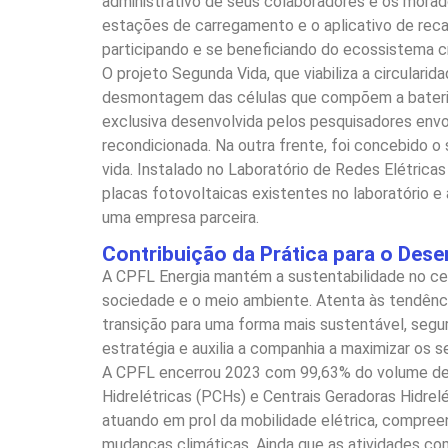
administrativo de seus colaboradores e os morad
estações de carregamento e o aplicativo de reca
participando e se beneficiando do ecossistema c
O projeto Segunda Vida, que viabiliza a circulari
desmontagem das células que compõem a bateria,
exclusiva desenvolvida pelos pesquisadores envo
recondicionada. Na outra frente, foi concebido 
vida. Instalado no Laboratório de Redes Elétrica
placas fotovoltaicas existentes no laboratório 
uma empresa parceira.
Contribuição da Prática para o Des
A CPFL Energia mantém a sustentabilidade no cer
sociedade e o meio ambiente. Atenta às tendênci
transição para uma forma mais sustentável, segura
estratégia e auxilia a companhia a maximizar os s
A CPFL encerrou 2023 com 99,63% do volume de e
Hidrelétricas (PCHs) e Centrais Geradoras Hidre
atuando em prol da mobilidade elétrica, compr
mudanças climáticas. Ainda que as atividades co