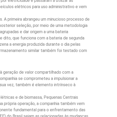
r eletricidade e passaram a utilizar as
ículos elétricos para uso administrativo e vem
ntes. A primeira abrangeu um minucioso processo de
posterior seleção, por meio de uma metodologia
agrupadas e dar origem a uma bateria
e dito, que funciona com a bateria de segunda
zena a energia produzida durante o dia pelas
e armazenamento similar também foi testado com
 à geração de valor compartilhado com a
 companhia se comprometeu a impulsionar a
or sua vez, também é elemento intrínseco à
létricas e de biomassa, Pequenas Centrais
 sua própria operação, a companhia também vem
ponente fundamental para o enfrentamento das
EE) do Brasil sejam as relacionadas às mudanças