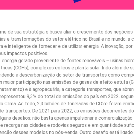
ne de sua estratégia e busca aliar o crescimento dos negócios
as e transformações do setor elétrico no Brasil e no mundo, a
 e inteligente de fornecer e de utilizar energia. A inovação, p
eus impactos positivos.
nergia gerado proveniente de fontes renováveis – usinas hidre
létricas (CGHs), complexos eólicos e planta solar. Indo além de
eendendo a descarbonização do setor de transportes como com
m maior participação nas emissões de gases de efeito estufa (G
smatamento) e à agropecuária, a categoria transportes, que abrang
a representou 9,3% do total de emissões do país em 2022, segu
 Clima. Ao todo, 2,3 bilhões de toneladas de CO2e foram emitida
 de transportes. De 2021 para 2022, as emissões decorrentes d
guns desafios: não basta apenas impulsionar a comercialização d
de recarga nas cidades e rodovias seguros e em quantidade sufi
tenção desses modelos no pós-venda. Outro desafio está ligado 