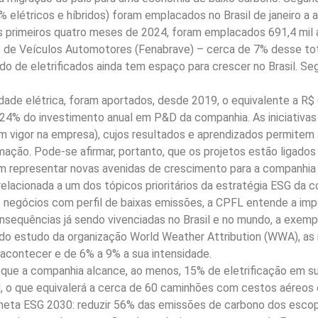
0% elétricos e híbridos) foram emplacados no Brasil de janeiro a
s primeiros quatro meses de 2024, foram emplacados 691,4 mil a
o de Veículos Automotores (Fenabrave) – cerca de 7% desse tot
 de eletrificados ainda tem espaço para crescer no Brasil. Segu
ade elétrica, foram aportados, desde 2019, o equivalente a R$
 24% do investimento anual em P&D da companhia. As iniciativa
 vigor na empresa), cujos resultados e aprendizados permitem 
mação. Pode-se afirmar, portanto, que os projetos estão ligados 
 representar novas avenidas de crescimento para a companhia e
lacionada a um dos tópicos prioritários da estratégia ESG da 
egócios com perfil de baixas emissões, a CPFL entende a imp
onsequências já sendo vivenciadas no Brasil e no mundo, a exem
ndo estudo da organização World Weather Attribution (WWA), a
acontecer e de 6% a 9% a sua intensidade.
 a companhia alcance, ao menos, 15% de eletrificação em sua 
, o que equivalerá a cerca de 60 caminhões com cestos aéreos 
 meta ESG 2030: reduzir 56% das emissões de carbono dos escop