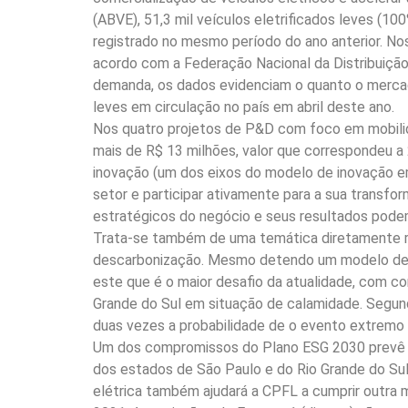
(ABVE), 51,3 mil veículos eletrificados leves (10
registrado no mesmo período do ano anterior. No
acordo com a Federação Nacional da Distribuiçã
demanda, os dados evidenciam o quanto o mercado
leves em circulação no país em abril deste ano.
Nos quatro projetos de P&D com foco em mobilid
mais de R$ 13 milhões, valor que correspondeu a
inovação (um dos eixos do modelo de inovação em
setor e participar ativamente para a sua transfor
estratégicos do negócio e seus resultados podem
Trata-se também de uma temática diretamente re
descarbonização. Mesmo detendo um modelo de n
este que é o maior desafio da atualidade, com c
Grande do Sul em situação de calamidade. Segu
duas vezes a probabilidade de o evento extremo 
Um dos compromissos do Plano ESG 2030 prevê que
dos estados de São Paulo e do Rio Grande do Sul
elétrica também ajudará a CPFL a cumprir outra