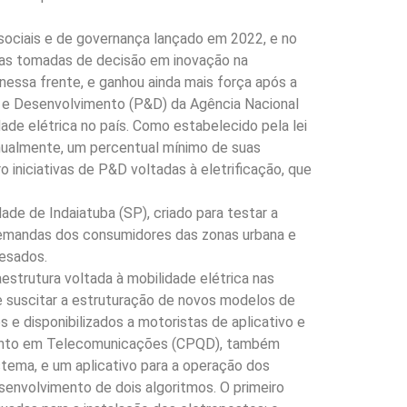
sociais e de governança lançado em 2022, e no
a as tomadas de decisão em inovação na
essa frente, e ganhou ainda mais força após a
 e Desenvolvimento (P&D) da Agência Nacional
de elétrica no país. Como estabelecido pela lei
anualmente, um percentual mínimo de suas
 iniciativas de P&D voltadas à eletrificação, que
dade de Indaiatuba (SP), criado para testar a
s demandas dos consumidores das zonas urbana e
pesados.
strutura voltada à mobilidade elétrica nas
e suscitar a estruturação de novos modelos de
e disponibilizados a motoristas de aplicativo e
imento em Telecomunicações (CPQD), também
stema, e um aplicativo para a operação dos
senvolvimento de dois algoritmos. O primeiro