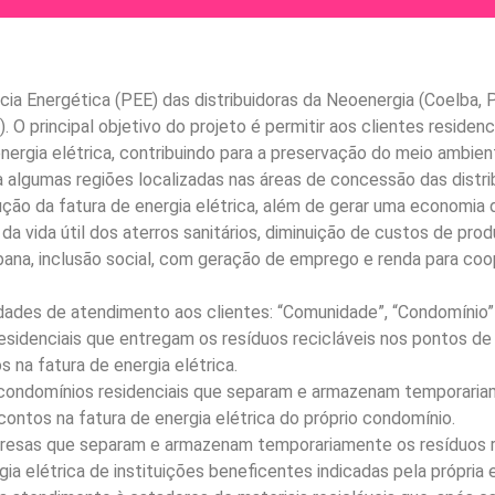
cia Energética (PEE) das distribuidoras da Neoenergia (Coelba, P
. O principal objetivo do projeto é permitir aos clientes reside
 energia elétrica, contribuindo para a preservação do meio ambie
a algumas regiões localizadas nas áreas de concessão das distr
ução da fatura de energia elétrica, além de gerar uma economia d
 vida útil dos aterros sanitários, diminuição de custos de prod
rbana, inclusão social, com geração de emprego e renda para c
idades de atendimento aos clientes: “Comunidade”, “Condomínio”
idenciais que entregam os resíduos recicláveis nos pontos de 
 na fatura de energia elétrica.
ndomínios residenciais que separam e armazenam temporariamen
ontos na fatura de energia elétrica do próprio condomínio.
esas que separam e armazenam temporariamente os resíduos rec
ia elétrica de instituições beneficentes indicadas pela própria