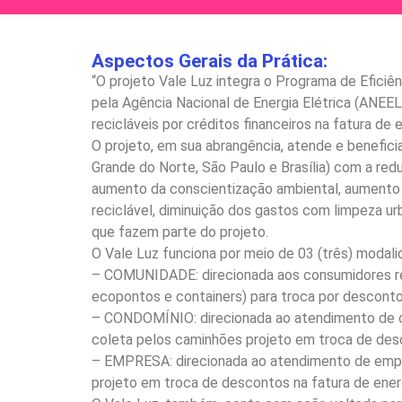
Aspectos Gerais da Prática:
“O projeto Vale Luz integra o Programa de Eficiên
pela Agência Nacional de Energia Elétrica (ANEEL)
recicláveis por créditos financeiros na fatura de
O projeto, em sua abrangência, atende e benefici
Grande do Norte, São Paulo e Brasília) com a red
aumento da conscientização ambiental, aumento da
reciclável, diminuição dos gastos com limpeza u
que fazem parte do projeto.
O Vale Luz funciona por meio de 03 (três) modal
– COMUNIDADE: direcionada aos consumidores res
ecopontos e containers) para troca por descontos
– CONDOMÍNIO: direcionada ao atendimento de co
coleta pelos caminhões projeto em troca de desc
– EMPRESA: direcionada ao atendimento de empr
projeto em troca de descontos na fatura de energ