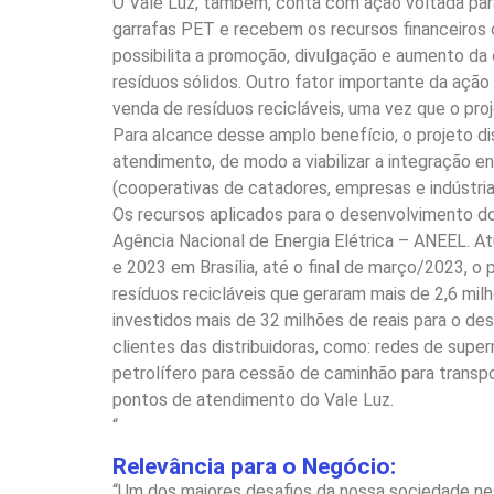
O Vale Luz, também, conta com ação voltada para
garrafas PET e recebem os recursos financeiros
possibilita a promoção, divulgação e aumento da
resíduos sólidos. Outro fator importante da ação
venda de resíduos recicláveis, uma vez que o pro
Para alcance desse amplo benefício, o projeto di
atendimento, de modo a viabilizar a integração e
(cooperativas de catadores, empresas e indústria
Os recursos aplicados para o desenvolvimento do 
Agência Nacional de Energia Elétrica – ANEEL. 
e 2023 em Brasília, até o final de março/2023, o
resíduos recicláveis que geraram mais de 2,6 mil
investidos mais de 32 milhões de reais para o de
clientes das distribuidoras, como: redes de sup
petrolífero para cessão de caminhão para trans
pontos de atendimento do Vale Luz.
“
Relevância para o Negócio:
“Um dos maiores desafios da nossa sociedade ne