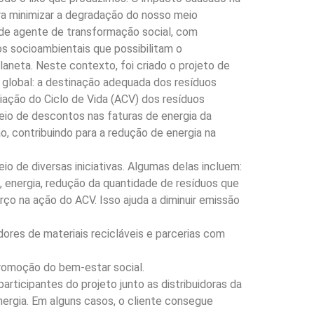
ra minimizar a degradação do nosso meio
de agente de transformação social, com
s socioambientais que possibilitam o
aneta. Neste contexto, foi criado o projeto de
o global: a destinação adequada dos resíduos
liação do Ciclo de Vida (ACV) dos resíduos
eio de descontos nas faturas de energia da
o, contribuindo para a redução de energia na
o de diversas iniciativas. Algumas delas incluem:
, energia, redução da quantidade de resíduos que
ço na ação do ACV. Isso ajuda a diminuir emissão
ores de materiais recicláveis e parcerias com
romoção do bem-estar social.
rticipantes do projeto junto as distribuidoras da
nergia. Em alguns casos, o cliente consegue