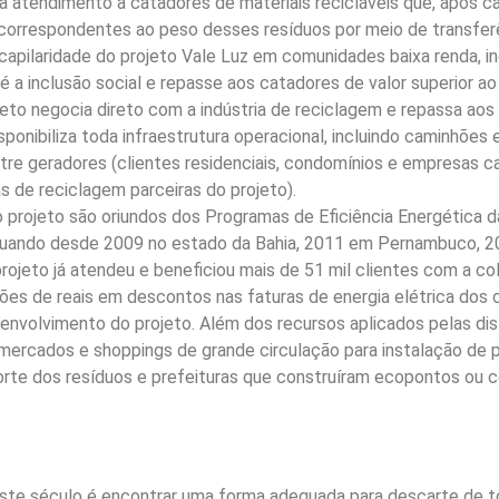
 atendimento à catadores de materiais recicláveis que, após cad
 correspondentes ao peso desses resíduos por meio de transfer
 capilaridade do projeto Vale Luz em comunidades baixa renda, 
 é a inclusão social e repasse aos catadores de valor superior
jeto negocia direto com a indústria de reciclagem e repassa aos 
sponibiliza toda infraestrutura operacional, incluindo caminhões
ntre geradores (clientes residenciais, condomínios e empresas c
s de reciclagem parceiras do projeto).
projeto são oriundos dos Programas de Eficiência Energética da
Atuando desde 2009 no estado da Bahia, 2011 em Pernambuco, 2
 projeto já atendeu e beneficiou mais de 51 mil clientes com a c
hões de reais em descontos nas faturas de energia elétrica dos 
senvolvimento do projeto. Além dos recursos aplicados pelas di
ermercados e shoppings de grande circulação para instalação de
porte dos resíduos e prefeituras que construíram ecopontos ou
ste século é encontrar uma forma adequada para descarte de t