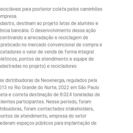
icláveis para posterior coleta pelos caminhões
 empresa.
astro, destinam ao projeto latas de alumínio e
ência bancária. O desenvolvimento dessa ação
incentivando a arrecadação e reciclagem de
 ao praticado no mercado convencional de compra e
catadores o valor de venda de forma integral.
 elétricos, pontos de atendimento e equipe de
adastradas no projeto) e recicladores
s distribuidoras da Neoenergia, regulados pela
013 no Rio Grande do Norte, 2022 em São Paulo
oleta e correta destinação de 8.024 toneladas de
clientes participantes. Nesse período, foram
stribuidoras, foram contactados stakeholders,
 pontos de atendimento, empresa do setor
 cederam espaços públicos para implantação de