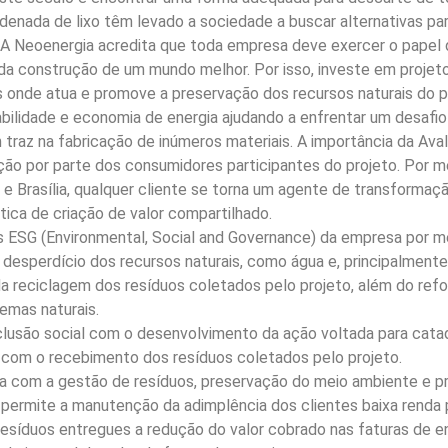
denada de lixo têm levado a sociedade a buscar alternativas pa
A Neoenergia acredita que toda empresa deve exercer o papel 
da construção de um mundo melhor. Por isso, investe em projeto
onde atua e promove a preservação dos recursos naturais do pl
abilidade e economia de energia ajudando a enfrentar um desafi
 traz na fabricação de inúmeros materiais. A importância da Ava
ção por parte dos consumidores participantes do projeto. Por m
e Brasília, qualquer cliente se torna um agente de transformaçã
tica de criação de valor compartilhado.
 ESG (Environmental, Social and Governance) da empresa por mei
desperdício dos recursos naturais, como água e, principalmente
a reciclagem dos resíduos coletados pelo projeto, além do refor
emas naturais.
nclusão social com o desenvolvimento da ação voltada para catad
 com o recebimento dos resíduos coletados pelo projeto.
 com a gestão de resíduos, preservação do meio ambiente e p
permite a manutenção da adimplência dos clientes baixa renda pa
resíduos entregues a redução do valor cobrado nas faturas de e