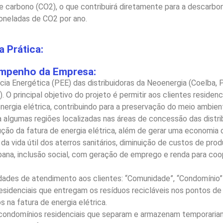
e carbono (CO2), o que contribuirá diretamente para a descarbon
toneladas de CO2 por ano.
 Prática:
empenho da Empresa:
cia Energética (PEE) das distribuidoras da Neoenergia (Coelba, P
. O principal objetivo do projeto é permitir aos clientes reside
 energia elétrica, contribuindo para a preservação do meio ambie
a algumas regiões localizadas nas áreas de concessão das distr
ução da fatura de energia elétrica, além de gerar uma economia d
 vida útil dos aterros sanitários, diminuição de custos de prod
rbana, inclusão social, com geração de emprego e renda para c
idades de atendimento aos clientes: “Comunidade”, “Condomínio”
idenciais que entregam os resíduos recicláveis nos pontos de 
 na fatura de energia elétrica.
ndomínios residenciais que separam e armazenam temporariamen