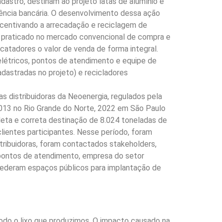
astro, destinam ao projeto latas de alumínio e
ência bancária. O desenvolvimento dessa ação
incentivando a arrecadação e reciclagem de
 ao praticado no mercado convencional de compra e
catadores o valor de venda de forma integral.
 elétricos, pontos de atendimento e equipe de
adastradas no projeto) e recicladores
s distribuidoras da Neoenergia, regulados pela
013 no Rio Grande do Norte, 2022 em São Paulo
oleta e correta destinação de 8.024 toneladas de
clientes participantes. Nesse período, foram
stribuidoras, foram contactados stakeholders,
 pontos de atendimento, empresa do setor
 cederam espaços públicos para implantação de
odo o lixo que produzimos. O impacto causado na