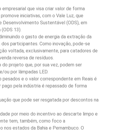
mpresarial que visa criar valor de forma
 promove iniciativas, com o Vale Luz, que
s de Desenvolvimento Sustentável (ODS), em
a (ODS 13).
diminuindo o gasto de energia da extração da
ca dos participantes. Como inovação, pode-se
ção voltada, exclusivamente, para catadores de
venda reversa de resíduos.
 do projeto que, por sua vez, podem ser
 e/ou por lâmpadas LED.
ão pesados e o valor correspondente em Reais é
r pago pela indústria é repassado de forma
uação que pode ser resgatada por descontos na
idade por meio do incentivo ao descarte limpo e
biente tem, também, como foco a
nto nos estados da Bahia e Pernambuco. O