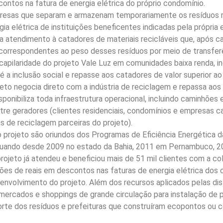
ontos na fatura de energia elétrica do próprio condomínio.
esas que separam e armazenam temporariamente os resíduos rec
ia elétrica de instituições beneficentes indicadas pela própria
 atendimento à catadores de materiais recicláveis que, após cad
 correspondentes ao peso desses resíduos por meio de transfer
 capilaridade do projeto Vale Luz em comunidades baixa renda, 
 é a inclusão social e repasse aos catadores de valor superior
jeto negocia direto com a indústria de reciclagem e repassa aos 
sponibiliza toda infraestrutura operacional, incluindo caminhões
ntre geradores (clientes residenciais, condomínios e empresas c
s de reciclagem parceiras do projeto).
projeto são oriundos dos Programas de Eficiência Energética da
Atuando desde 2009 no estado da Bahia, 2011 em Pernambuco, 2
 projeto já atendeu e beneficiou mais de 51 mil clientes com a c
hões de reais em descontos nas faturas de energia elétrica dos 
senvolvimento do projeto. Além dos recursos aplicados pelas di
ermercados e shoppings de grande circulação para instalação de
porte dos resíduos e prefeituras que construíram ecopontos ou