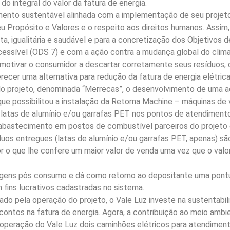
o integral do valor da fatura de energia.
nto sustentável alinhada com a implementação de seu projeto e
u Propósito e Valores e o respeito aos direitos humanos. Assim,
ta, igualitária e saudável e para a concretização dos Objetivo
acessível (ODS 7) e com a ação contra a mudança global do clim
 motivar o consumidor a descartar corretamente seus resíduos, 
ferecer uma alternativa para redução da fatura de energia elétri
do projeto, denominada “Merrecas”, o desenvolvimento de uma a
 que possibilitou a instalação da Retorna Machine – máquinas de 
 latas de alumínio e/ou garrafas PET nos pontos de atendimento
o abastecimento em postos de combustível parceiros do projeto
duos entregues (latas de alumínio e/ou garrafas PET, apenas) s
or o que lhe confere um maior valor de venda uma vez que o valo
lagens pós consumo e dá como retorno ao depositante uma pont
 fins lucrativos cadastradas no sistema.
do pela operação do projeto, o Vale Luz investe na sustentabil
scontos na fatura de energia. Agora, a contribuição ao meio am
 operação do Vale Luz dois caminhões elétricos para atendime