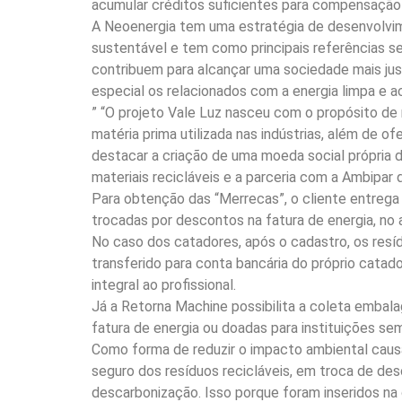
acumular créditos suficientes para compensação d
A Neoenergia tem uma estratégia de desenvolvime
sustentável e tem como principais referências se
contribuem para alcançar uma sociedade mais jus
especial os relacionados com a energia limpa e 
” “O projeto Vale Luz nasceu com o propósito de
matéria prima utilizada nas indústrias, além de o
destacar a criação de uma moeda social própria 
materiais recicláveis e a parceria com a Ambipar
Para obtenção das “Merrecas”, o cliente entrega
trocadas por descontos na fatura de energia, n
No caso dos catadores, após o cadastro, os resí
transferido para conta bancária do próprio catad
integral ao profissional.
Já a Retorna Machine possibilita a coleta emba
fatura de energia ou doadas para instituições sem
Como forma de reduzir o impacto ambiental causa
seguro dos resíduos recicláveis, em troca de de
descarbonização. Isso porque foram inseridos na