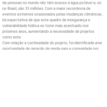
de pessoas no mundo não têm acesso à água potável e, só
no Brasil, são 33 milhões. Com a maior recorrência de
eventos extremos ocasionados pelas mudanças climáticas,
há expectativa de que este quadro de insegurança e
vulnerabilidade hídrica se torne mais acentuado nos
próximos anos, aumentando a necessidade de projetos
como este.
Com relação a continuidade do projeto, foi identificada uma
oportunidade de geração de renda para a comunidade por
meio do concentrado gerado como rejeito do processo de
dessalinização. A água salobra concentrada é direcionada
para um tanque a céu aberto, com capacidade de
armazenamento por todo o período de utilização do
dessalinizador. Esse concentrado se torna uma oportunidade
de geração de renda para a população local, uma vez que
possui condições para produção comercial de peixes. Com a
piscicultura desenvolvida no reservatório, a matéria orgânica
é incorporada à água a torna propícia a irrigação de
determinadas culturas (erva sal, por exemplo), que podem