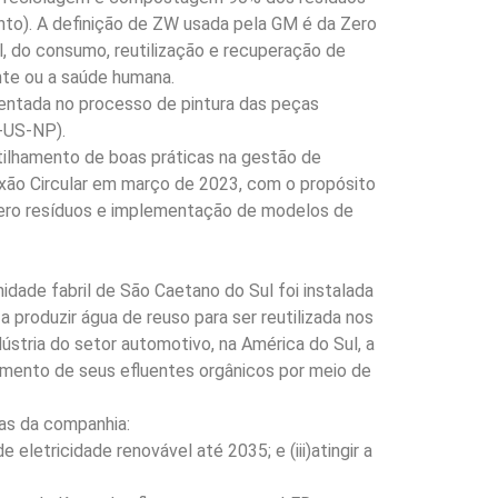
to). A definição de ZW usada pela GM é da Zero
l, do consumo, reutilização e recuperação de
nte ou a saúde humana.
mentada no processo de pintura das peças
-US-NP).
rtilhamento de boas práticas na gestão de
xão Circular em março de 2023, com o propósito
e zero resíduos e implementação de modelos de
ade fabril de São Caetano do Sul foi instalada
produzir água de reuso para ser reutilizada nos
ústria do setor automotivo, na América do Sul, a
amento de seus efluentes orgânicos por meio de
tas da companhia:
letricidade renovável até 2035; e (iii)atingir a