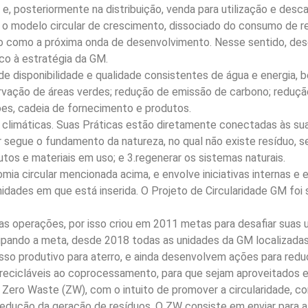
 posteriormente na distribuição, venda para utilização e desca
 o modelo circular de crescimento, dissociado do consumo de re
do como a próxima onda de desenvolvimento. Nesse sentido, de
eco à estratégia da GM.
 disponibilidade e qualidade consistentes de água e energia, 
ação de áreas verdes; redução de emissão de carbono; redução
es, cadeia de fornecimento e produtos.
climáticas. Suas Práticas estão diretamente conectadas às sua
r segue o fundamento da natureza, no qual não existe resíduo, se
utos e materiais em uso; e 3.regenerar os sistemas naturais.
mia circular mencionada acima, e envolve iniciativas internas 
ades em que está inserida. O Projeto de Circularidade GM foi su
 operações, por isso criou em 2011 metas para desafiar suas uni
cipando a meta, desde 2018 todas as unidades da GM localizadas
sso produtivo para aterro, e ainda desenvolvem ações para redu
recicláveis ao coprocessamento, para que sejam aproveitados 
 Zero Waste (ZW), com o intuito de promover a circularidade, 
redução da geração de resíduos. O ZW consiste em enviar para