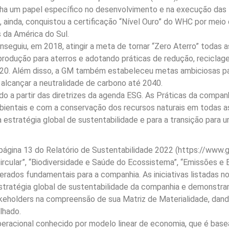
enha um papel específico no desenvolvimento e na execução das
ainda, conquistou a certificação “Nível Ouro” do WHC por meio 
 da América do Sul.
eguiu, em 2018, atingir a meta de tornar “Zero Aterro” todas a
produção para aterros e adotando práticas de redução, recicl
020. Além disso, a GM também estabeleceu metas ambiciosas par
e alcançar a neutralidade de carbono até 2040.
ado a partir das diretrizes da agenda ESG. As Práticas da com
ientais e com a conservação dos recursos naturais em todas as
estratégia global de sustentabilidade e para a transição para u
 página 13 do Relatório de Sustentabilidade 2022 (https://www.g
circular”, “Biodiversidade e Saúde do Ecossistema”, “Emissões e 
derados fundamentais para a companhia. As iniciativas listadas 
stratégia global de sustentabilidade da companhia e demonstram 
eholders na compreensão de sua Matriz de Materialidade, dando
lhado.
eracional conhecido por modelo linear de economia, que é base