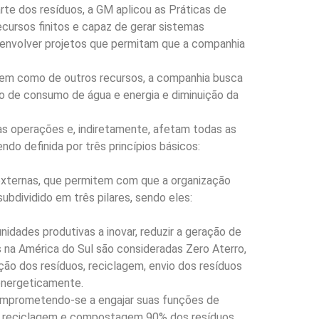
rte dos resíduos, a GM aplicou as Práticas de
cursos finitos e capaz de gerar sistemas
senvolver projetos que permitam que a companhia
bem como de outros recursos, a companhia busca
 de consumo de água e energia e diminuição da
s operações e, indiretamente, afetam todas as
ndo definida por três princípios básicos:
e externas, que permitem com que a organização
bdividido em três pilares, sendo eles:
dades produtivas a inovar, reduzir a geração de
 na América do Sul são consideradas Zero Aterro,
ção dos resíduos, reciclagem, envio dos resíduos
energeticamente.
comprometendo-se a engajar suas funções de
 a reciclagem e compostagem 90% dos resíduos