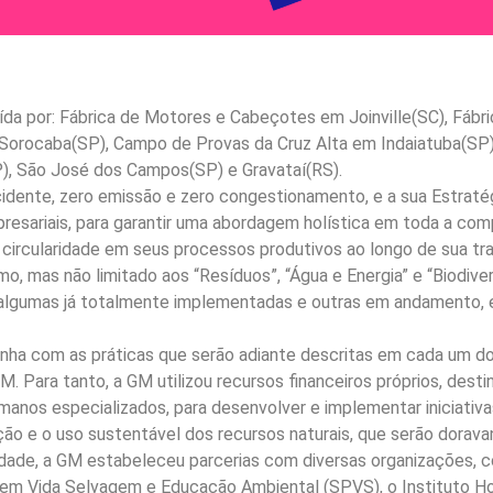
tuída por: Fábrica de Motores e Cabeçotes em Joinville(SC), Fáb
Sorocaba(SP), Campo de Provas da Cruz Alta em Indaiatuba(SP),
), São José dos Campos(SP) e Gravataí(RS).
ente, zero emissão e zero congestionamento, e a sua Estratég
resariais, para garantir uma abordagem holística em toda a com
 circularidade em seus processos produtivos ao longo de sua tr
mo, mas não limitado aos “Resíduos”, “Água e Energia” e “Biodiver
lgumas já totalmente implementadas e outras em andamento, e 
inha com as práticas que serão adiante descritas em cada um dos 
Para tanto, a GM utilizou recursos financeiros próprios, destin
anos especializados, para desenvolver e implementar iniciativa
ão e o uso sustentável dos recursos naturais, que serão dorava
dade, a GM estabeleceu parcerias com diversas organizações, co
 em Vida Selvagem e Educação Ambiental (SPVS), o Instituto 