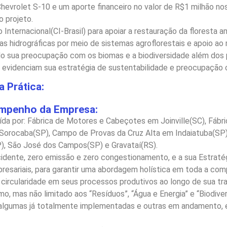
vrolet S-10 e um aporte financeiro no valor de R$1 milhão nos 
o projeto.
ternacional(CI-Brasil) para apoiar a restauração da floresta am
 hidrográficas por meio de sistemas agroflorestais e apoio ao 
sua preocupação com os biomas e a biodiversidade além dos por
evidenciam sua estratégia de sustentabilidade e preocupação c
 Prática:
empenho da Empresa:
tuída por: Fábrica de Motores e Cabeçotes em Joinville(SC), Fáb
Sorocaba(SP), Campo de Provas da Cruz Alta em Indaiatuba(SP),
), São José dos Campos(SP) e Gravataí(RS).
ente, zero emissão e zero congestionamento, e a sua Estratég
resariais, para garantir uma abordagem holística em toda a com
 circularidade em seus processos produtivos ao longo de sua tr
mo, mas não limitado aos “Resíduos”, “Água e Energia” e “Biodiver
lgumas já totalmente implementadas e outras em andamento, e 