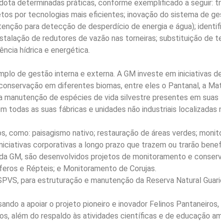
dota determinadas práticas, conforme exemplificado a seguir: 
etos por tecnologias mais eficientes; inovação do sistema de g
utenção para detecção de desperdício de energia e água); ident
nstalação de redutores de vazão nas torneiras; substituição de 
ência hídrica e energética.
lo de gestão interna e externa. A GM investe em iniciativas de
conservação em diferentes biomas, entre eles o Pantanal, a Mat
 na manutenção de espécies de vida silvestre presentes em suas
m todas as suas fábricas e unidades não industriais localizadas
s, como: paisagismo nativo; restauração de áreas verdes; monit
niciativas corporativas a longo prazo que trazem ou trarão benef
e da GM, são desenvolvidos projetos de monitoramento e conser
feros e Répteis; e Monitoramento de Corujas.
SPVS, para estruturação e manutenção da Reserva Natural Guari
ando a apoiar o projeto pioneiro e inovador Felinos Pantaneiros
nos, além do respaldo às atividades científicas e de educação a