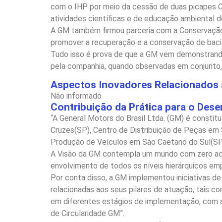
com o IHP por meio da cessão de duas picapes Che
atividades científicas e de educação ambiental d
A GM também firmou parceria com a Conservação In
promover a recuperação e a conservação de bacias
Tudo isso é prova de que a GM vem demonstrando 
pela companhia, quando observadas em conjunto, 
Aspectos Inovadores Relacionados a
Não informado
Contribuição da Prática para o Des
“A General Motors do Brasil Ltda. (GM) é consti
Cruzes(SP), Centro de Distribuição de Peças em 
Produção de Veículos em São Caetano do Sul(SP
A Visão da GM contempla um mundo com zero acid
envolvimento de todos os níveis hierárquicos emp
Por conta disso, a GM implementou iniciativas de
relacionadas aos seus pilares de atuação, tais co
em diferentes estágios de implementação, com a
de Circularidade GM”.