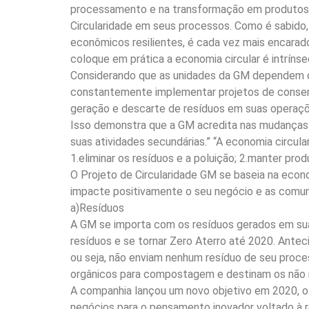
processamento e na transformação em produtos e,
Circularidade em seus processos. Como é sabido,
econômicos resilientes, é cada vez mais encara
coloque em prática a economia circular é intríns
Considerando que as unidades da GM dependem de
constantemente implementar projetos de conserv
geração e descarte de resíduos em suas operaçõ
Isso demonstra que a GM acredita nas mudanças 
suas atividades secundárias.” “A economia circula
1.eliminar os resíduos e a poluição; 2.manter prod
O Projeto de Circularidade GM se baseia na econo
impacte positivamente o seu negócio e as comunid
a)Resíduos
A GM se importa com os resíduos gerados em suas
resíduos e se tornar Zero Aterro até 2020. Ante
ou seja, não enviam nenhum resíduo de seu proce
orgânicos para compostagem e destinam os não 
A companhia lançou um novo objetivo em 2020, o
negócios para o pensamento inovador voltado à 