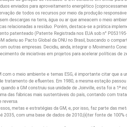
síduos enviados para aproveitamento energético (coprocessamen
nservação de todos os recursos por meio da produção responsáve
 sem descargas na terra, água ou ar que ameacem o meio ambie
cas relacionadas a resíduo. Porém, destaca-se a prática imple
ento patenteado (Patente Registrada nos EUA sob n° P053195
a GM aderiu ao Pacto Global da ONU no Brasil, buscando o compa
om outras empresas. Decidiu, ainda, integrar o Movimento Cone
hecimento de iniciativas em projetos para acelerar políticas d
om o meio ambiente e temas ESG, é importante citar que a unid
e tratamento de efluentes. Em 1980, a mesma estação passou a 
uando a GM construiu sua unidade de Joinville, esta foi a 1ª ind
 uma das fábricas mais sustentáveis do país, contando com trat
e reversa.
cessos, metas e estratégias da GM, e, por isso, faz parte das me
 2035, com uma base de dados de 2010;(ii)ter fonte de 100% de e