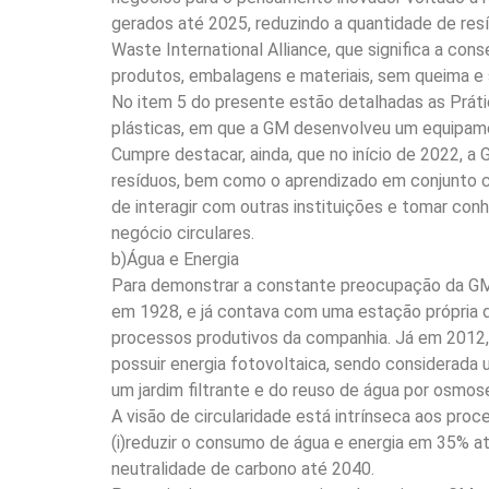
gerados até 2025, reduzindo a quantidade de re
Waste International Alliance, que significa a co
produtos, embalagens e materiais, sem queima e
No item 5 do presente estão detalhadas as Práti
plásticas, em que a GM desenvolveu um equipam
Cumpre destacar, ainda, que no início de 2022, 
resíduos, bem como o aprendizado em conjunto c
de interagir com outras instituições e tomar con
negócio circulares.
b)Água e Energia
Para demonstrar a constante preocupação da GM c
em 1928, e já contava com uma estação própria d
processos produtivos da companhia. Já em 2012, q
possuir energia fotovoltaica, sendo considerada
um jardim filtrante e do reuso de água por osmos
A visão de circularidade está intrínseca aos pro
(i)reduzir o consumo de água e energia em 35% até
neutralidade de carbono até 2040.