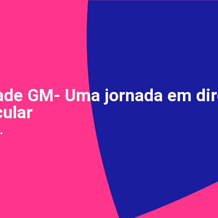
dade GM- Uma jornada em di
cular
.