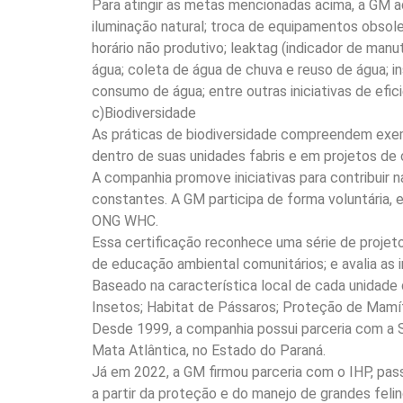
Para atingir as metas mencionadas acima, a GM a
iluminação natural; troca de equipamentos obsol
horário não produtivo; leaktag (indicador de man
água; coleta de água de chuva e reuso de água; i
consumo de água; entre outras iniciativas de efici
c)Biodiversidade
As práticas de biodiversidade compreendem exemp
dentro de suas unidades fabris e em projetos de 
A companhia promove iniciativas para contribuir
constantes. A GM participa de forma voluntária, e
ONG WHC.
Essa certificação reconhece uma série de projeto
de educação ambiental comunitários; e avalia as i
Baseado na característica local de cada unidad
Insetos; Habitat de Pássaros; Proteção de Mamí
Desde 1999, a companhia possui parceria com a 
Mata Atlântica, no Estado do Paraná.
Já em 2022, a GM firmou parceria com o IHP, pass
a partir da proteção e do manejo de grandes feli