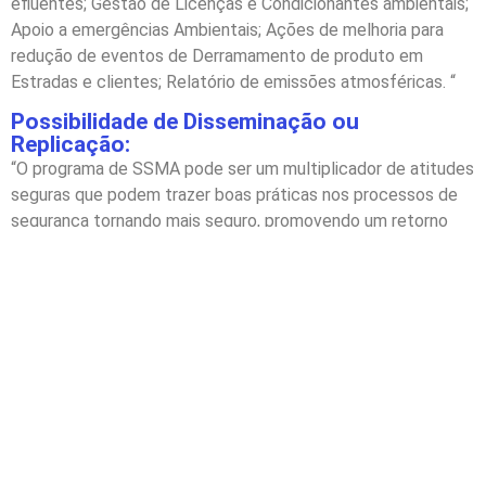
efluentes; Gestão de Licenças e Condicionantes ambientais;
Apoio a emergências Ambientais; Ações de melhoria para
redução de eventos de Derramamento de produto em
Estradas e clientes; Relatório de emissões atmosféricas. “
Possibilidade de Disseminação ou
Replicação:
“O programa de SSMA pode ser um multiplicador de atitudes
seguras que podem trazer boas práticas nos processos de
segurança tornando mais seguro, promovendo um retorno
financeiro com medidas cabíveis nos indicativos do INSS ou
de dados estatísticos da empresa, no tocante a saúde,
segurança e meio ambiente, além de segurança patrimonial.
Este é um programa que visa o colaborador e as suas regras
são destinadas a pessoas. Sendo assim, as regras podem ser
aplicadas a qualquer ramo econômico com o mesmo foco
trazendo segurança e melhorias nos processos operacionais.
A ALE vem desenvolvendo um papel Social com doações de
Cestas básicas junto à Comunidade do entorno do Terminal
de Duque de Caxias e anualmente é realizado campanhas de