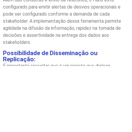
configurado para emitir alertas de desvios operacionais e
pode ser configurado conforme a demanda de cada
stakeholder. A implementação dessa ferramenta permite
agilidade na difusão da informação, rapidez na tomada de
decisões e assertividade na entrega dos dados aos
stakeholders.
Possibilidade de Disseminação ou
Replicação:
É importante ressaltar que é um projeto que dialoga
diretamente com a economia circular. Além da destinação
adequada de resíduos, o processo gera valor agregado aos
materiais, produz combustíveis renováveis e energia limpa
com capacidade de reduzir as emissões atmosféricas dos
nossos clientes e a planta não gera nenhum resíduo
industrial, apenas biofertilizante, completando a
circularidade e auxiliando a agricultura sustentável.
Esse projeto já é uma replicação com operação diferente do
modelo de uma das plantas da Geo bio gas&carbon, a Geo