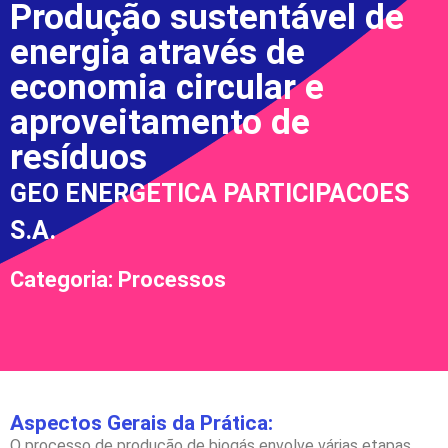
Produção sustentável de
energia através de
economia circular e
aproveitamento de
resíduos
GEO ENERGETICA PARTICIPACOES
S.A.
Categoria: Processos
Aspectos Gerais da Prática:
O processo de produção de biogás envolve várias etapas