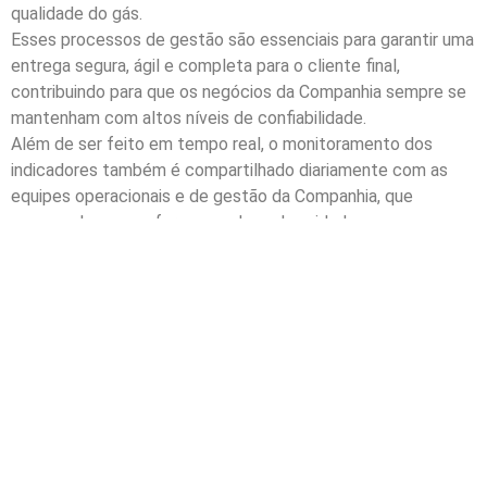
qualidade do gás.
Esses processos de gestão são essenciais para garantir uma
entrega segura, ágil e completa para o cliente final,
contribuindo para que os negócios da Companhia sempre se
mantenham com altos níveis de confiabilidade.
Além de ser feito em tempo real, o monitoramento dos
indicadores também é compartilhado diariamente com as
equipes operacionais e de gestão da Companhia, que
acompanham a performance de cada unidade.
Para conferir todos os indicadores acompanhados pela MDC
e melhor entendimento da atuação da Companhia, os últimos
Relatórios de Sustentabilidade publicados estão disponíveis
neste link – https://mdcenergia.com.br/publicacoes/.”
Possibilidade de Disseminação ou
Replicação:
“A MDC está preparada para o futuro – e transformar um
passivo ambiental em energia é mais uma prova disso. A
Companhia está atenta ao cenário favorável do mercado,