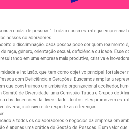
oas a cuidar de pessoas”. Toda a nossa estratégia empresarial 
dos nossos colaboradores.
ceito e discriminação, cada pessoa pode ser quem realmente é,
de raça, gênero, orientação sexual, deficiência ou idade. Ess
resultando em uma empresa mais produtiva, criativa e inovador
sidade e Inclusão, que tem como objetivo principal fortalecer n
 Pessoa com Deficiência e Gerações. Buscamos ampliar a repres
m que construímos um ambiente organizacional acolhedor, huma
m Comitê de Diversidade, uma Comissão Tática e Grupos de Afi
ma das dimensões da diversidade. Juntos, eles promovem estraté
 diverso, inclusivo e de respeite as diferenças.
a:
plicado a todos os colaboradores e negócios da empresa em âmb
ão é apenas uma prática de Gestão de Pessoas. É um valor que 