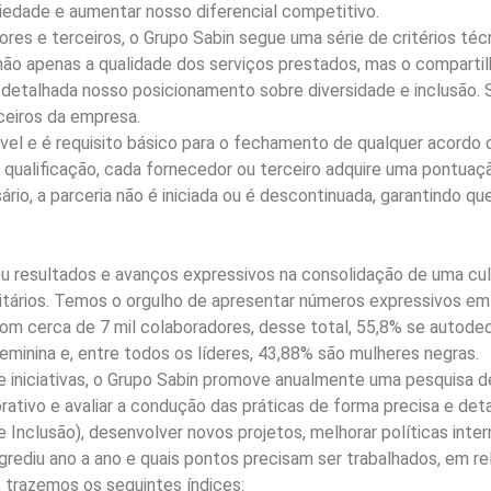
edade e aumentar nosso diferencial competitivo.
res e terceiros, o Grupo Sabin segue uma série de critérios téc
ir não apenas a qualidade dos serviços prestados, mas o comparti
 detalhada nosso posicionamento sobre diversidade e inclusão.
ceiros da empresa.
l e é requisito básico para o fechamento de qualquer acordo ou
e qualificação, cada fornecedor ou terceiro adquire uma pontua
sário, a parceria não é iniciada ou é descontinuada, garantind
u resultados e avanços expressivos na consolidação de uma cult
itários. Temos o orgulho de apresentar números expressivos em
om cerca de 7 mil colaboradores, desse total, 55,8% se autode
minina e, entre todos os líderes, 43,88% são mulheres negras.
e iniciativas, o Grupo Sabin promove anualmente uma pesquisa de
ativo e avaliar a condução das práticas de forma precisa e detal
Inclusão), desenvolver novos projetos, melhorar políticas inter
grediu ano a ano e quais pontos precisam ser trabalhados, em rel
 trazemos os seguintes índices: