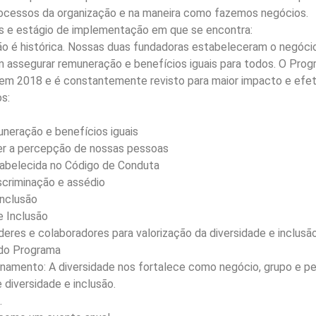
 processos da organização e na maneira como fazemos negócios.
das e estágio de implementação em que se encontra:
ão é histórica. Nossas duas fundadoras estabeleceram o negócio 
assegurar remuneração e benefícios iguais para todos. O Progr
 em 2018 e é constantemente revisto para maior impacto e efet
s:
neração e benefícios iguais
cer a percepção de nossas pessoas
tabelecida no Código de Conduta
scriminação e assédio
inclusão
e Inclusão
deres e colaboradores para valorização da diversidade e inclusão
 do Programa
onamento: A diversidade nos fortalece como negócio, grupo e p
diversidade e inclusão.
.