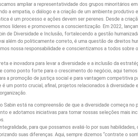
camos ampliar a representatividade dos grupos minoritários em
ndo a empatia, o diálogo e a criação de um ambiente produtivo e
ica é um processo e ações devem ser perenes. Desde a criação
vemos líderes e promovemos a conscientização. Em 2022, lançam
bin de Diversidade e Inclusão, fortalecendo a gestão humanizad
o vai além do politicamente correto, é uma questão de direitos
mos nossa responsabilidade e conscientizamos a todos sobre o
eta e inovadora para levar a diversidade e a inclusão da estraté
e como ponto forte para o crescimento do negócio, aqui temos 
ara a promoção de justiça social e para vantagem competitiva p
é um ponto crucial, afinal, projetos relacionados à diversidad
organização.
upo Sabin está na compreensão de que a diversidade começa no 
nto e adotamos iniciativas para tornar nossas seleções mais in
s.
tegralidade, para que possamos avaliá-lo por suas habilidades, 
rizando suas diferenças. Aqui, sempre dizemos “contrate o sorri