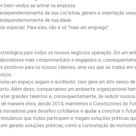
m bem-vindos ao entrar na empresa.
ndependentemente de sua cor/etnia, gênero e orientação sexua
independentemente de sua idade.
o especial. Para eles, não é só “mais um emprego”.
estratégica para todos os nossos negócios operação. Em um ambi
aboradores mais comprometidos e engajados e, consequentemen
 positivos para os nossos clientes, uma vez que se traduz em
viços.
ona um espaço seguro e acolhedor. Isso gera um alto senso d
junto. Além disso, conquistamos um ambiente organizacional h
reter grandes talentos e, consequentemente, de reduzir nossos 
 de maneira ativa, desde 2014, mantemos o Construtores do Fut
 inovadoras para desafios cotidianos e ajudar a construir o f
 Estimulamos que todos participem e tragam soluções práticas q
va tem gerado soluções práticas, como a contratação de motorist