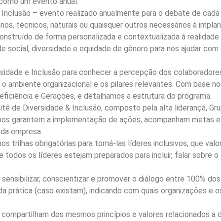
 como um evento anual.
nclusão – evento realizado anualmente para o debate de cada p
nos, técnicos, naturais ou quaisquer outros necessários à implan
onstruído de forma personalizada e contextualizada à realidade
de social, diversidade e equidade de gênero para nos ajudar c
rsidade e Inclusão para conhecer a percepção dos colaboradore
 o ambiente organizacional e os pilares relevantes. Com base no
ficiência e Gerações, e detalhamos a estrutura do programa.
itê de Diversidade & Inclusão, composto pela alta liderança, G
upos garantem a implementação de ações, acompanham metas e
 da empresa.
s trilhas obrigatórias para torná-las líderes inclusivos, que v
 todos os líderes estejam preparados para incluir, falar sobre o
ensibilizar, conscientizar e promover o diálogo entre 100% dos
da prática (caso existam), indicando com quais organizações e 
compartilham dos mesmos princípios e valores relacionados a di