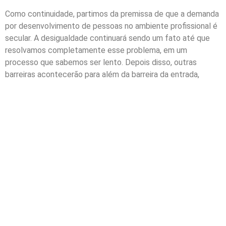
Como continuidade, partimos da premissa de que a demanda
por desenvolvimento de pessoas no ambiente profissional é
secular. A desigualdade continuará sendo um fato até que
resolvamos completamente esse problema, em um
processo que sabemos ser lento. Depois disso, outras
barreiras acontecerão para além da barreira da entrada,
como evolução de carreira. Uma plataforma digital
desenhada para esses desafios engloba aspectos de
resiliência para se transformar conforme o contexto avança
e muda.
SÃO PAULO (CAPITAL)
(11) 4688-4102