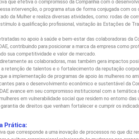
iciativa que efetiva o compromisso da Companhia com o desenv
 Nessa intervenção, o programa atua de forma conjugada com os 
ado da Mulher e realiza diversas atividades, como: rodas de con
estímulo à qualificação profissional, visitação às Estações de Tr
retratadas no apoio à saúde e bem-estar das colaboradoras da C
EDAE, contribuindo para posicionar a marca da empresa como pro
do sua competitividade e valor de mercado.
diretamente as colaboradoras, mas também gera impactos positi
, a retenção de talentos e o fortalecimento da reputação corpo
o que a implementação de programas de apoio às mulheres no am
rcantes para o desenvolvimento econômico e sustentável da Co
DAE avance em seu compromisso institucional com a temática d
lheres em vulnerabilidade social que residem no entorno das u
arantia de direitos que venham fortalecer e cumprir os indic
 Prática:
iva que corresponde a uma inovação de processos no que diz r