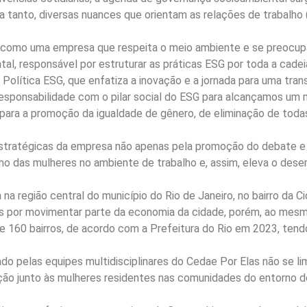
ra tanto, diversas nuances que orientam as relações de trabalho
como uma empresa que respeita o meio ambiente e se preocupa 
al, responsável por estruturar as práticas ESG por toda a cade
 Política ESG, que enfatiza a inovação e a jornada para uma tr
ponsabilidade com o pilar social do ESG para alcançamos um mo
 para a promoção da igualdade de gênero, de eliminação de todas
 estratégicas da empresa não apenas pela promoção do debate e
mo das mulheres no ambiente de trabalho e, assim, eleva o des
a região central do município do Rio de Janeiro, no bairro da 
 por movimentar parte da economia da cidade, porém, ao mesmo
 de 160 bairros, de acordo com a Prefeitura do Rio em 2023, t
do pelas equipes multidisciplinares do Cedae Por Elas não se l
ção junto às mulheres residentes nas comunidades do entorno 