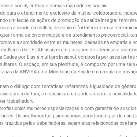
 classe social, cultura e demais marcadores sociais.
do para o atendimento exclusivo da mulher colaboradora, inde
ndo um leque de ações de promoção da saúde integral feminina, 
gravos à saúde da mulher, de apoio e fortalecimento à maternida
alquer forma de discriminação e de atendimento psicossocial, tan
promove a sororidade entre as mulheres, baseada na empatia e n
 mulheres da CEDAE assumirem posições de liderança e mentori
Cedae por Elas é multiprofissional, composta por assistentes so
ulheres. O espaço, em sua plenitude, é composto por uma sala d
ias da ANVISA e do Ministério da Saúde e uma sala de ativaçõ
onam o diálogo com temáticas referentes à igualdade de gênero 
nais com a cultura, a cidadania, o empoderamento, a sexualidade,
her trabalhadora.
 profissionais mulheres especializadas e com garantia de absolu
mulheres. Os acolhimentos psicossociais acontecem por demanda
es trazidas pelas trabalhadoras, sejam elas relacionadas diret