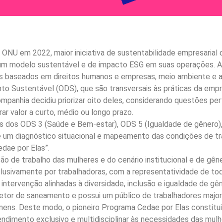
 ONU em 2022, maior iniciativa de sustentabilidade empresarial
m modelo sustentável e de impacto ESG em suas operações. A 
is baseados em direitos humanos e empresas, meio ambiente e a
to Sustentável (ODS), que são transversais às práticas da em
panhia decidiu priorizar oito deles, considerando questões pe
r valor a curto, médio ou longo prazo.
 dos ODS 3 (Saúde e Bem-estar), ODS 5 (Igualdade de gênero)
de um diagnóstico situacional e mapeamento das condições de t
dae por Elas”.
ão de trabalho das mulheres e do cenário institucional e de gê
sivamente por trabalhadoras, com a representatividade de todas
intervenção alinhadas à diversidade, inclusão e igualdade de gên
etor de saneamento e possui um público de trabalhadores major
ens. Deste modo, o pioneiro Programa Cedae por Elas constitu
dimento exclusivo e multidisciplinar às necessidades das mulhe