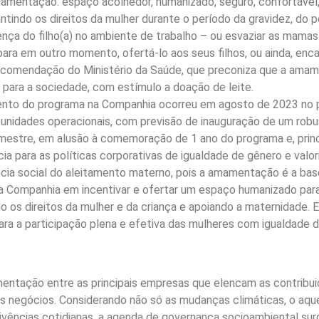
mamentação: espaço acolhedor, humanizado, seguro, confortável
ntindo os direitos da mulher durante o período da gravidez, do 
ça do filho(a) no ambiente de trabalho – ou esvaziar as mamas
 para em outro momento, ofertá-lo aos seus filhos, ou ainda, en
recomendação do Ministério da Saúde, que preconiza que a amam
 para a sociedade, com estímulo a doação de leite.
ento do programa na Companhia ocorreu em agosto de 2023 no p
 unidades operacionais, com previsão de inauguração de um ro
mestre, em alusão à comemoração de 1 ano do programa e, prin
cia para as políticas corporativas de igualdade de gênero e valo
cia social do aleitamento materno, pois a amamentação é a bas
da Companhia em incentivar e ofertar um espaço humanizado par
 os direitos da mulher e da criança e apoiando a maternidade. E 
a a participação plena e efetiva das mulheres com igualdade de
entação entre as principais empresas que elencam as contribu
s negócios. Considerando não só as mudanças climáticas, o aqu
vências cotidianas, a agenda de governança socioambiental surgi