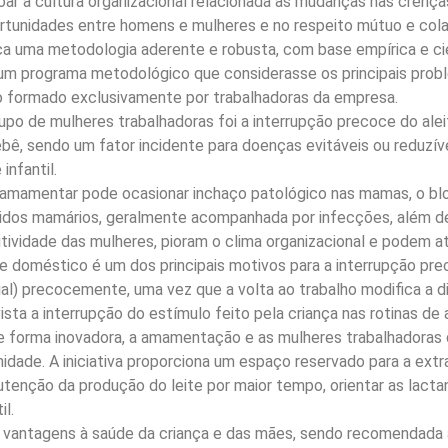
içoar a cultura organizacional relacionada às mudanças nas cre
rtunidades entre homens e mulheres e no respeito mútuo e cola
a uma metodologia aderente e robusta, com base empírica e ci
ar um programa metodológico que considerasse os principais pro
 formado exclusivamente por trabalhadoras da empresa.
po de mulheres trabalhadoras foi a interrupção precoce do al
, sendo um fator incidente para doenças evitáveis ou reduzíveis
infantil.
e amamentar pode ocasionar inchaço patológico nas mamas, o bl
idos mamários, geralmente acompanhada por infecções, além de 
vidade das mulheres, pioram o clima organizacional e podem atr
ente doméstico é um dos principais motivos para a interrupção p
cial) precocemente, uma vez que a volta ao trabalho modifica a d
sta a interrupção do estímulo feito pela criança nas rotinas d
 de forma inovadora, a amamentação e as mulheres trabalhadora
nidade. A iniciativa proporciona um espaço reservado para a ext
tenção da produção do leite por maior tempo, orientar as lact
l.
s vantagens à saúde da criança e das mães, sendo recomendada