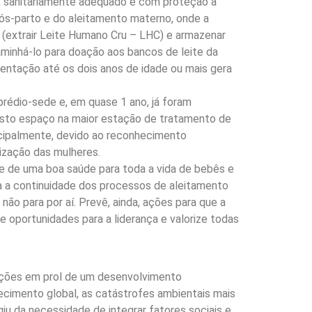
, sanitariamente adequado e com proteção à
pós-parto e do aleitamento materno, onde a
 (extrair Leite Humano Cru – LHC) e armazenar
caminhá-lo para doação aos bancos de leite da
entação até os dois anos de idade ou mais gera
rédio-sede e, em quase 1 ano, já foram
busto espaço na maior estação de tratamento de
cipalmente, devido ao reconhecimento
rização das mulheres.
e de uma boa saúde para toda a vida de bebês e
a a continuidade dos processos de aleitamento
não para por aí. Prevê, ainda, ações para que a
 oportunidades para a liderança e valorize todas
ições em prol de um desenvolvimento
ecimento global, as catástrofes ambientais mais
u da necessidade de integrar fatores sociais e