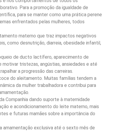
nças e nos comportamentos de todos os
borativo. Para a promoção da igualdade de
entífica, para se manter como uma prática perene
blemas enfrentados pelas mulheres, todos
eitamento materno que traz impactos negativos
, como desnutrição, diarreia, obesidade infantil,
oqueio de ducto lactífero, aparecimento de
motivar tristezas, angústias, ansiedades e até
apalhar a progressão das carreiras.
recoce do aleitamento. Muitas famílias tendem a
inâmica da mulher trabalhadora e contribui para
e amamentação.
s da Companhia dando suporte à maternidade
ração e acondicionamento do leite materno, mais
antes e futuras mamães sobre a importância do
 a amamentação exclusiva até o sexto mês de