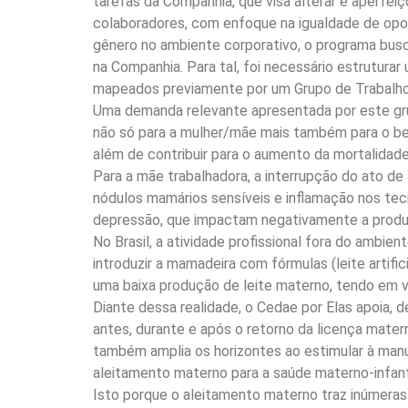
tarefas da Companhia, que visa alterar e aperfe
colaboradores, com enfoque na igualdade de opo
gênero no ambiente corporativo, o programa busc
na Companhia. Para tal, foi necessário estrutur
mapeados previamente por um Grupo de Trabalho
Uma demanda relevante apresentada por este gru
não só para a mulher/mãe mais também para o bebê
além de contribuir para o aumento da mortalidade 
Para a mãe trabalhadora, a interrupção do ato d
nódulos mamários sensíveis e inflamação nos tec
depressão, que impactam negativamente a produti
No Brasil, a atividade profissional fora do ambi
introduzir a mamadeira com fórmulas (leite artifi
uma baixa produção de leite materno, tendo em vi
Diante dessa realidade, o Cedae por Elas apoia,
antes, durante e após o retorno da licença mater
também amplia os horizontes ao estimular à manu
aleitamento materno para a saúde materno-infanti
Isto porque o aleitamento materno traz inúmera