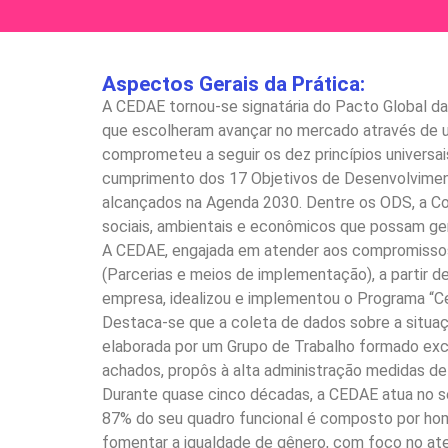
Aspectos Gerais da Prática:
A CEDAE tornou-se signatária do Pacto Global da
que escolheram avançar no mercado através de u
comprometeu a seguir os dez princípios universa
cumprimento dos 17 Objetivos de Desenvolvimen
alcançados na Agenda 2030. Dentre os ODS, a Com
sociais, ambientais e econômicos que possam gera
A CEDAE, engajada em atender aos compromissos
(Parcerias e meios de implementação), a partir 
empresa, idealizou e implementou o Programa “Ce
Destaca-se que a coleta de dados sobre a situaç
elaborada por um Grupo de Trabalho formado exclu
achados, propôs à alta administração medidas de 
Durante quase cinco décadas, a CEDAE atua no s
87% do seu quadro funcional é composto por hom
fomentar a igualdade de gênero, com foco no aten