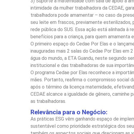
3) Suporte à maternidade com sala de apoio à a
intimidade da mulher trabalhadora da CEDAE, gara
trabalhadora pode amamentar – no caso da presen
seu leite em frascos, previamente esterilizados,
rede pública do SUS. Essa ação está alinhada à 
benefícios para a criança, para quem amamenta e
O primeiro espaço do Cedae Por Elas e o lançam
inauguradas mais 2 salas do Cedae Por Elas em 2
água do mundo, a ETA Guandu, neste segundo se
institucional e das trabalhadoras de sua importân
O programa Cedae por Elas reconhece a importân
mães. Portanto, reafirma o compromisso social 
após o término da licença maternidade, efetivando
CEDAE alcance a igualdade de gênero, caminhe par
as trabalhadoras.
Relevância para o Negócio:
As práticas ESG vêm ganhando espaço de implem
sustentável como prioridade estratégica dos seu
também os aspectos sociais que direcionam as vi