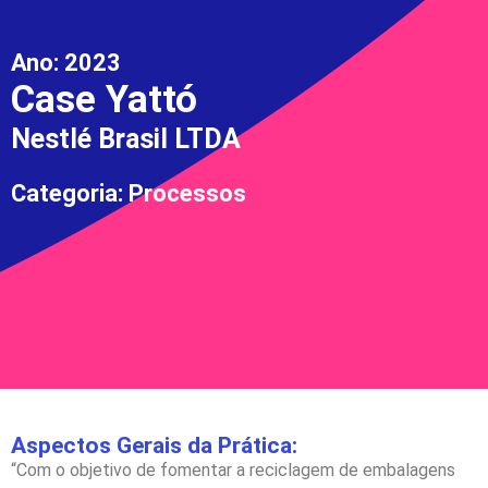
Ano:
2023
Case Yattó
Nestlé Brasil LTDA
Categoria: Processos
Aspectos Gerais da Prática:
“Com o objetivo de fomentar a reciclagem de embalagens