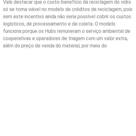
Vale destacar que o custo-benefício da reciclagem do vidro
só se torna viável no modelo de créditos de reciclagem, pois
sem este incentivo ainda não seria possível cobrir os custos
logísticos, de processamento e de coleta. O modelo
funciona porque os Hubs remuneram o serviço ambiental de
cooperativas e operadores de triagem com um valor extra,
além do preço de venda do material, por meio do
investimento de empresas que comercializam as
embalagens pós-consumo e adquirem os certificados de
reciclagem. Dessa forma, há um aumento da renda dos
profissionais, gerando incentivos econômicos para a
reciclagem no Brasil.
Considerando os 4 estados que já receberam o projeto (MS,
AM, RO e BA), 18 cooperativas e operadores privados
participam com a tiragem do material e o espaço de
armazenamento (hub). Ao todo, 8.400 toneladas de vidro
foram recicladas e retornaram à cadeia produtiva desde o
início e a expectativa é que o volume seja de
aproximadamente 6.000 em 2023.”