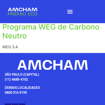
Empresa:
WEG S.A
Programa WEG de Carbono
Neutro
WEG S.A
SÃO PAULO (CAPITAL)
(11) 4688-4102
DEMAIS LOCALIDADES
0800 016 9199